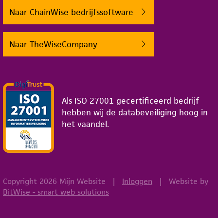
Naar ChainWise bedrijfssoftware
Naar TheWiseCompany
Als ISO 27001 gecertificeerd bedrijf
hebben wij de databeveiliging hoog in
het vaandel.
Copyright 2026 Mijn Website
|
Inloggen
|
Website by
BitWise - smart web solutions