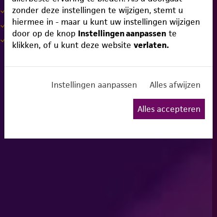
zonder deze instellingen te wijzigen, stemt u
Digitale nieuwsbrief berichten opstellen
hiermee in - maar u kunt uw instellingen wijzigen
Digitale nieuwsbrieven verzenden
door op de knop
Instellingen aanpassen
te
Statistieken na verzending analyseren
klikken, of u kunt deze website
verlaten.
Instellingen aanpassen
Alles afwijzen
Alles accepteren
btn btn-b btn-brand-primary btn-wide btn-modal