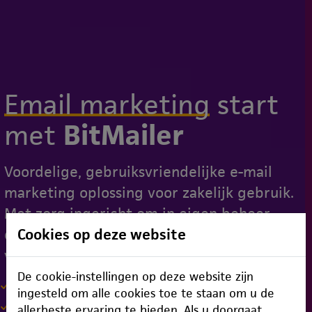
Email marketing
start
met
BitMailer
Voordelige, gebruiksvriendelijke e-mail
marketing oplossing voor zakelijk gebruik.
Met zorg ingericht om in eigen beheer
Cookies op deze website
digitale nieuwsbrieven te maken, te
versturen én te analyseren.
De cookie-instellingen op deze website zijn
Contacten beheren
ingesteld om alle cookies toe te staan om u de
E-mail adressen importeren
allerbeste ervaring te bieden. Als u doorgaat