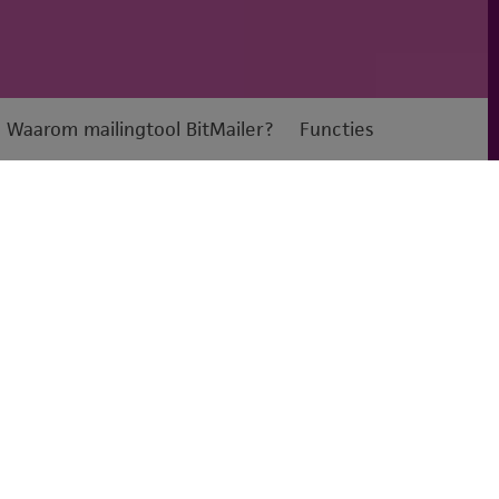
Waarom mailingtool BitMailer?
Functies
Portfolio
Diensten
Waarom
mailingtool
BitMailer?
De BitMailer software is opgezet om het zowel voor
beginners als gevorderden mogelijk te maken,
zelfstandig professionele e-mail nieuwsbrieven te
produceren en te versturen. Om aan de slag te